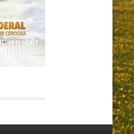
AL» EN EL JOCKEY
BA!
10/01/2024
11698