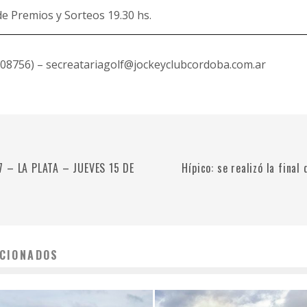
de Premios y Sorteos 19.30 hs.
708756) – secreatariagolf@jockeyclubcordoba.com.ar
 – LA PLATA – JUEVES 15 DE
Hípico: se realizó la fina
CIONADOS