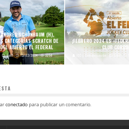
Y ANDRÉS SCHÖNBAUM (H),
AS CATEGORÍAS SCRATCH DE
¡FEBRERO 2024 ES «FEDER
 DEL ABIERTO EL FEDERAL
CLUB CORDO
Golf
13/02/2024
3256
JCC | Comunicación
Golf
ESTA
tar
conectado
para publicar un comentario.