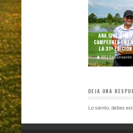
ANA GIULIANO 
CAMPEONES EN L
LA 31º EDICIÓN
JCC | Comunicación
DEJA UNA RESPU
Lo siento, debes es