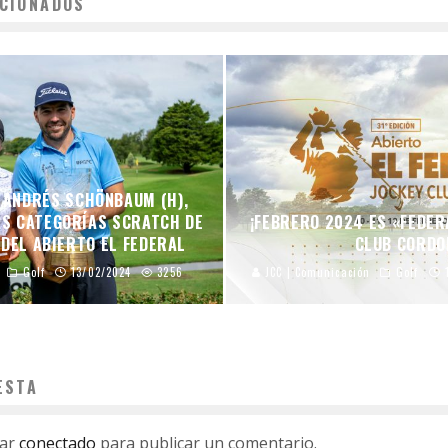
CIONADOS
Y ANDRÉS SCHÖNBAUM (H),
AS CATEGORÍAS SCRATCH DE
¡FEBRERO 2024 ES «FEDER
 DEL ABIERTO EL FEDERAL
CLUB CORDO
Golf
13/02/2024
3256
JCC | Comunicación
Golf
ESTA
tar
conectado
para publicar un comentario.