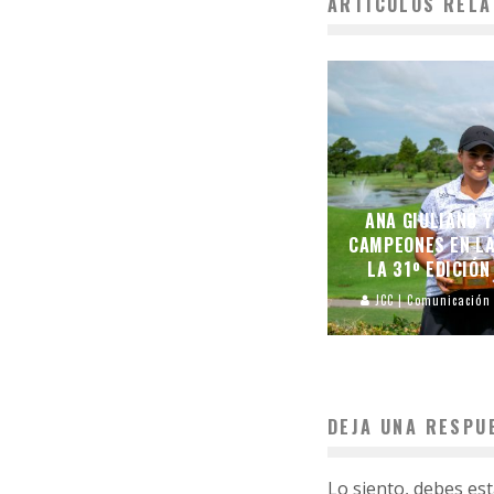
ARTÍCULOS RELA
ANA GIULIANO 
CAMPEONES EN L
LA 31º EDICIÓN
JCC | Comunicación
DEJA UNA RESPU
Lo siento, debes es