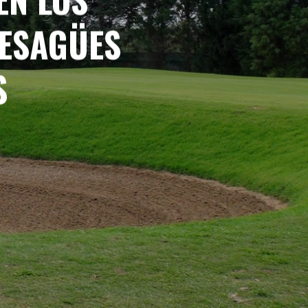
DESAGÜES
S