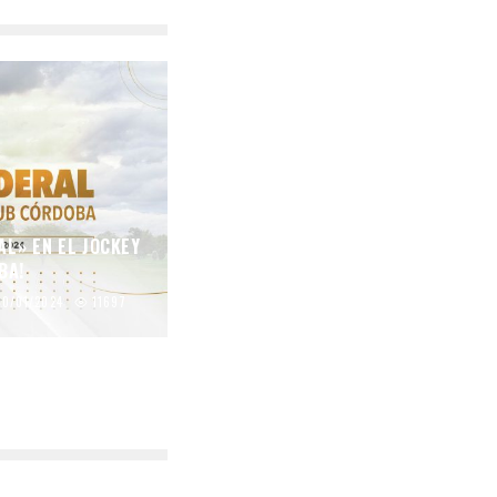
AL» EN EL JOCKEY
BA!
10/01/2024
11697