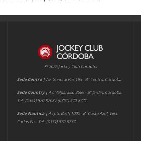
© 2026 Jockey Club Córdoba
Sede Centro
|
Av. General Paz 195 - Bº Centro, Córdoba.
Sede Country
|
Av. Valparaíso 3589 - Bº Jardín, Córdoba.
Tel.: (0351) 570-8708 / (0351) 570-8721.
Sede Náutica
|
Av J. S. Bach 1000 - Bº Costa Azul, Villa
Carlos Paz. Tel.: (0351) 570-8737.