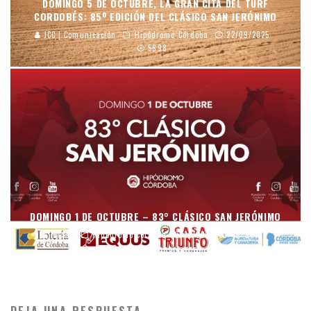
DOMINGO 5 DE OCTUBRE, LA GRAN CITA DEL TURF
CORDOBÉS: 85º EDICIÓN DEL CLÁSICO SAN JERÓNIMO
JCC | Comunicación
Hipódromo Córdoba
22/09/2025
5698
DOMINGO 1 DE OCTUBRE – 83° CLÁSICO SAN JERÓNIMO
mraso
Hipódromo Córdoba
15/09/2023
9012
DEJA UNA RESPUESTA