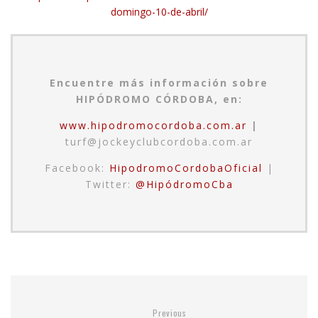
domingo-10-de-abril/
Encuentre más información sobre
HIPÓDROMO CÓRDOBA, en:
www.hipodromocordoba.com.ar
|
turf@jockeyclubcordoba.com.ar
Facebook:
HipodromoCordobaOficial
|
Twitter:
@HipódromoCba
Previous