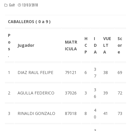
Golf
12/03/2018
CABALLEROS ( 0 a 9 )
P
H
I
VUE
Sc
o
MATR
Jugador
C
D
LT
or
s
ICULA
P
A
A
e
.
3
1
DIAZ RAUL FELIPE
79121
6
38
69
7
3
2
AGULLA FEDERICO
37026
3
39
72
6
4
3
RINALDI GONZALO
87018
8
41
73
0
3