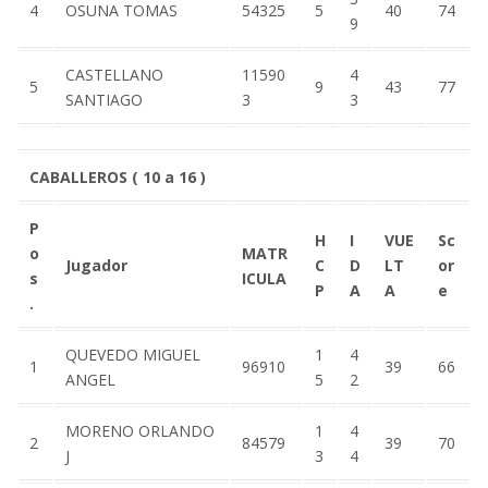
4
OSUNA TOMAS
54325
5
40
74
9
CASTELLANO
11590
4
5
9
43
77
SANTIAGO
3
3
CABALLEROS ( 10 a 16 )
P
H
I
VUE
Sc
o
MATR
Jugador
C
D
LT
or
s
ICULA
P
A
A
e
.
QUEVEDO MIGUEL
1
4
1
96910
39
66
ANGEL
5
2
MORENO ORLANDO
1
4
2
84579
39
70
J
3
4