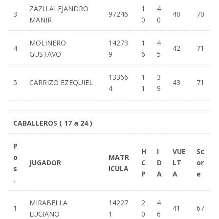
ZAZU ALEJANDRO
1
4
3
97246
40
70
MANIR
0
0
MOLINERO
14273
1
4
4
42
71
GUSTAVO
9
6
5
13366
1
3
5
CARRIZO EZEQUIEL
43
71
4
1
9
CABALLEROS ( 17 a 24 )
P
H
I
VUE
Sc
o
MATR
JUGADOR
C
D
LT
or
s
ICULA
P
A
A
e
.
MIRABELLA
14227
2
4
1
41
67
LUCIANO
1
0
6