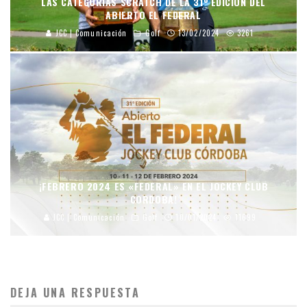
LAS CATEGORÍAS SCRATCH DE LA 31º EDICIÓN DEL
ABIERTO EL FEDERAL
JCC | Comunicación
Golf
13/02/2024
3261
¡FEBRERO 2024 ES «FEDERAL» EN EL JOCKEY CLUB
CORDOBA!
JCC | Comunicación
Golf
10/01/2024
11699
DEJA UNA RESPUESTA