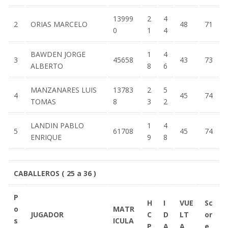
13999
2
4
2
ORIAS MARCELO
48
71
0
1
4
BAWDEN JORGE
1
4
3
45658
43
73
ALBERTO
8
6
MANZANARES LUIS
13783
2
5
4
45
74
TOMAS
8
3
2
LANDIN PABLO
1
4
5
61708
45
74
ENRIQUE
9
8
CABALLEROS ( 25 a 36 )
P
H
I
VUE
Sc
o
MATR
JUGADOR
C
D
LT
or
s
ICULA
P
A
A
e