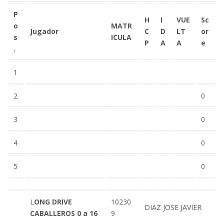
P
H
I
VUE
Sc
o
MATR
Jugador
C
D
LT
or
s
ICULA
P
A
A
e
.
1
2
0
3
0
4
0
5
0
L
ONG DRIVE
10230
DIAZ JOSE JAVIER
CABALLEROS 0 a 16
9