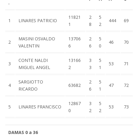
.
11821
2
5
1
LINARES PATRICIO
444
69
1
8
2
MASINI OSVALDO
13706
2
5
2
46
70
VALENTIN
6
6
0
CONTE NALDI
13166
3
5
3
53
71
MIGUEL ANGEL
2
3
1
SARGIOTTO
2
5
4
63682
47
72
RICARDO
6
1
12867
3
5
5
LINARES FRANCISCO
53
73
0
2
2
DAMAS 0 a 36