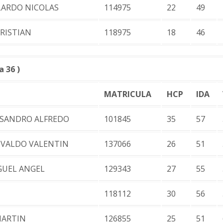
LARDO NICOLAS
114975
22
49
RISTIAN
118975
18
46
 36 )
MATRICULA
HCP
IDA
ISANDRO ALFREDO
101845
35
57
SVALDO VALENTIN
137066
26
51
GUEL ANGEL
129343
27
55
118112
30
56
MARTIN
126855
25
51