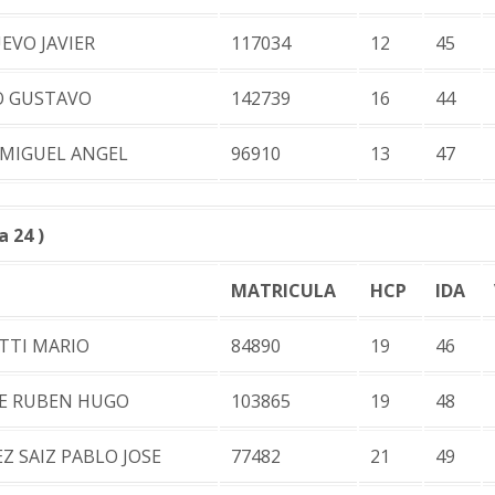
EVO JAVIER
117034
12
45
O GUSTAVO
142739
16
44
MIGUEL ANGEL
96910
13
47
 24 )
MATRICULA
HCP
IDA
TI MARIO
84890
19
46
E RUBEN HUGO
103865
19
48
Z SAIZ PABLO JOSE
77482
21
49