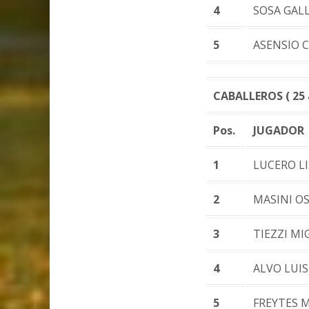
4
SOSA GAL
5
ASENSIO C
CABALLEROS ( 25 a
Pos.
JUGADOR
1
LUCERO L
2
MASINI O
3
TIEZZI MI
4
ALVO LUIS
5
FREYTES 