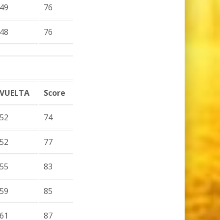
49
76
48
76
VUELTA
Score
52
74
52
77
55
83
59
85
61
87