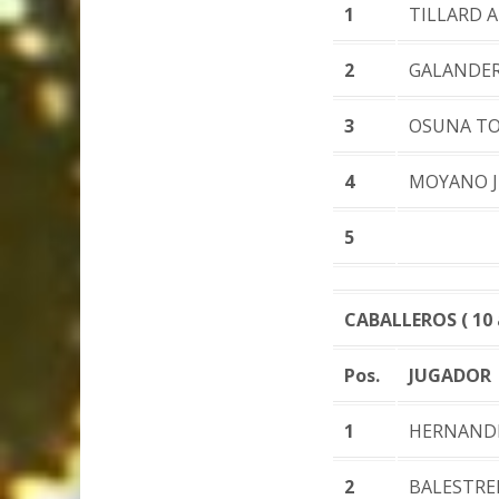
1
TILLARD 
2
GALANDER
3
OSUNA T
4
MOYANO J
5
CABALLEROS ( 10 a
Pos.
JUGADOR
1
HERNAND
2
BALESTRE