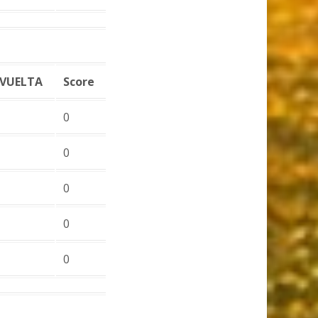
VUELTA
Score
0
0
0
0
0