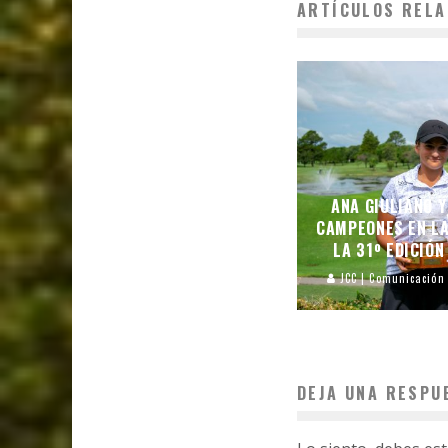
ARTÍCULOS RELA
ANA GIULIANO 
CAMPEONES EN L
LA 31º EDICIÓN
JCC | Comunicación
DEJA UNA RESPU