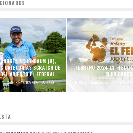
CIONADOS
Y ANDRÉS SCHÖNBAUM (H),
AS CATEGORÍAS SCRATCH DE
¡FEBRERO 2024 ES «FEDER
 DEL ABIERTO EL FEDERAL
CLUB CORDO
Golf
13/02/2024
3259
JCC | Comunicación
Golf
ESTA