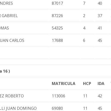
ANDRES
87017
7
40
 GABRIEL
87226
2
37
OMAS
54325
4
41
UAN CARLOS
17688
6
45
 16 )
MATRICULA
HCP
IDA
EZ ROBERTO
113006
11
42
LLI JUAN DOMINGO
69080
11
45