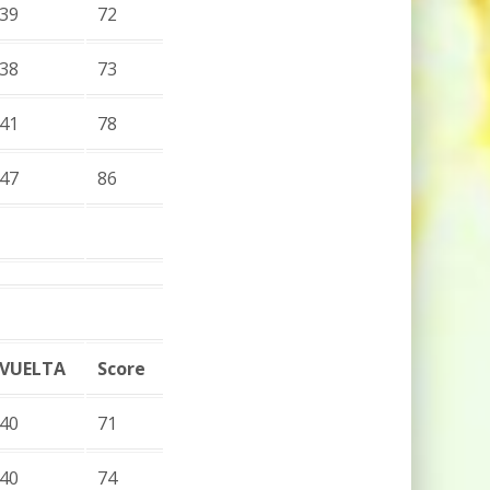
39
72
38
73
41
78
47
86
VUELTA
Score
40
71
40
74