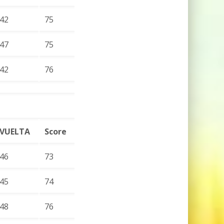
42
75
47
75
42
76
VUELTA
Score
46
73
45
74
48
76