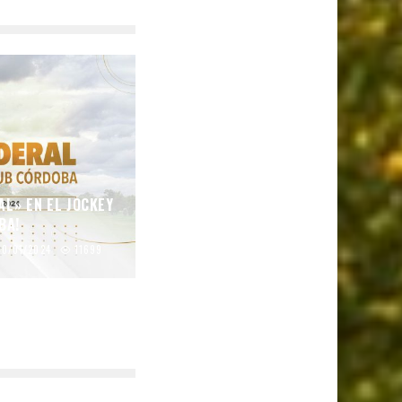
AL» EN EL JOCKEY
BA!
10/01/2024
11699