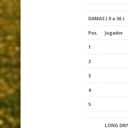
DAMAS ( 0 a 36 )
Pos.
Jugador
1
2
3
4
5
LONG DRI