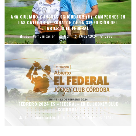
ANA GIULIANO Y ANDRÉS SCHÖNBAUM (H), CAMPEONES EN
LAS CATEGORÍAS SCRATCH DE LA 31º EDICIÓN DEL
ABIERTO EL FEDERAL
JCC | Comunicación
Golf
13/02/2024
3266
¡FEBRERO 2024 ES «FEDERAL» EN EL JOCKEY CLUB
CORDOBA!
JCC | Comunicación
Golf
10/01/2024
11700