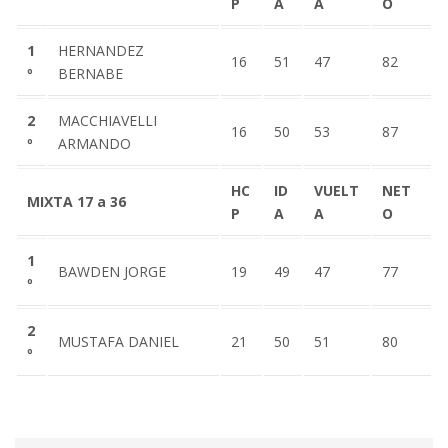
P
A
A
O
1
HERNANDEZ
16
51
47
82
º
BERNABE
2
MACCHIAVELLI
16
50
53
87
º
ARMANDO
HC
ID
VUELT
NET
MIXTA 17 a 36
P
A
A
O
1
BAWDEN JORGE
19
49
47
77
º
2
MUSTAFA DANIEL
21
50
51
80
º