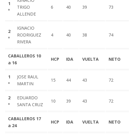
IGNACIO
1
TRIGO
6
40
39
73
º
ALLENDE
IGNACIO
2
RODRIGUEZ
4
40
38
74
º
RIVERA
CABALLEROS 10
HCP
IDA
VUELTA
NETO
a 16
1
JOSE RAUL
15
44
43
72
º
MARTIN
2
EDUARDO
10
39
43
72
º
SANTA CRUZ
CABALLEROS 17
HCP
IDA
VUELTA
NETO
a 24