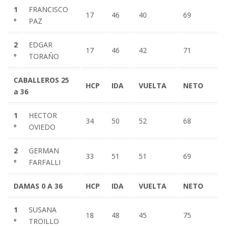
1
FRANCISCO
17
46
40
69
º
PAZ
2
EDGAR
17
46
42
71
º
TORAÑO
CABALLEROS 25
HCP
IDA
VUELTA
NETO
a 36
1
HECTOR
34
50
52
68
º
OVIEDO
2
GERMAN
33
51
51
69
º
FARFALLI
DAMAS 0 A 36
HCP
IDA
VUELTA
NETO
1
SUSANA
18
48
45
75
º
TROILLO