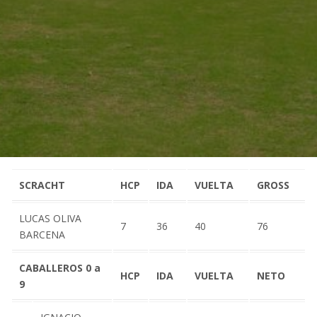
SCRACHT
HCP
IDA
VUELTA
GROSS
LUCAS OLIVA
7
36
40
76
BARCENA
CABALLEROS 0 a
HCP
IDA
VUELTA
NETO
9