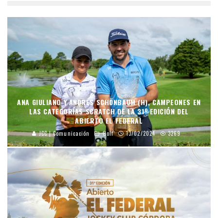
ANA GIULIANO Y ANDRÉS SCHÖNBAUM (H), CAMPEONES EN
LAS CATEGORÍAS SCRATCH DE LA 31º EDICIÓN DEL
ABIERTO EL FEDERAL
JCC | Comunicación
Golf
13/02/2024
3269