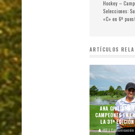
Hockey – Camp
Selecciones: S
«C» en 6º pues
ARTÍCULOS RELA
ANA GIULIANO 
CAMPEONES EN L
LA 31º EDICIÓN
JCC | Comunicación