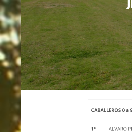
J
CABALLEROS 0 a 
1º
ALVARO P