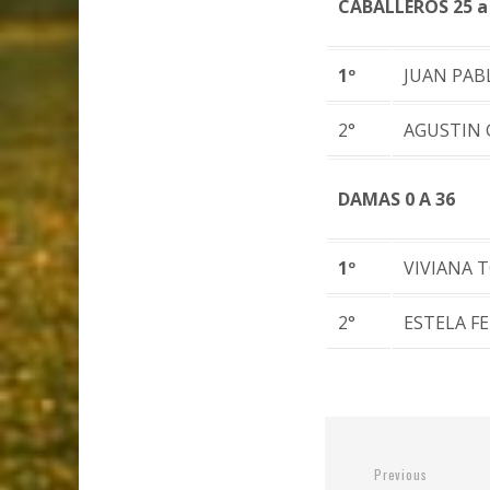
CABALLEROS 25 a
1º
JUAN PAB
2°
AGUSTIN 
DAMAS 0 A 36
1º
VIVIANA 
2°
ESTELA F
Previous