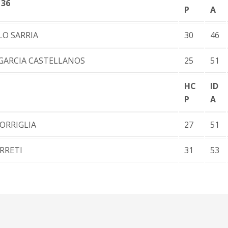
 36
P
A
LO SARRIA
30
46
GARCIA CASTELLANOS
25
51
HC
ID
P
A
TORRIGLIA
27
51
ERRETI
31
53