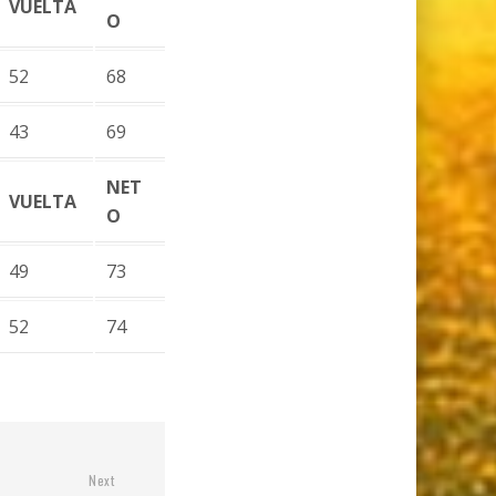
VUELTA
O
52
68
43
69
NET
VUELTA
O
49
73
52
74
Next