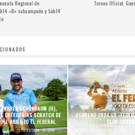
eonato Regional de
Torneo Oficial: Gan
ub14 «B» subcampeón y Sub14
to
CIONADOS
Y ANDRÉS SCHÖNBAUM (H),
AS CATEGORÍAS SCRATCH DE
¡FEBRERO 2024 ES «FEDER
 DEL ABIERTO EL FEDERAL
CLUB CORDO
Golf
13/02/2024
3246
JCC | Comunicación
Golf