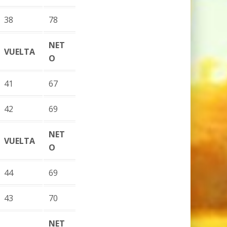
38
78
NET
VUELTA
O
41
67
42
69
NET
VUELTA
O
44
69
43
70
NET