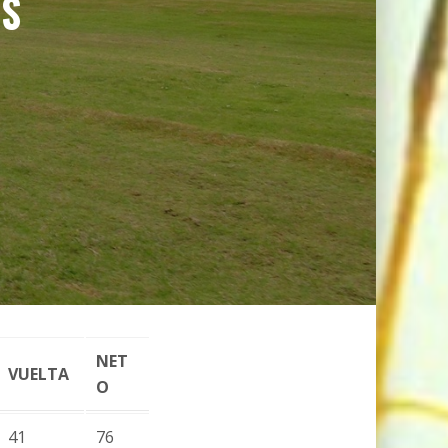
OS
NET
VUELTA
O
41
76