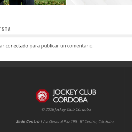
ESTA
tar
conectado
para publicar un comentario.
© 2026 Jockey Club Córdoba
Sede Centro
|
Av. General Paz 195 - Bº Centro, Córdoba.