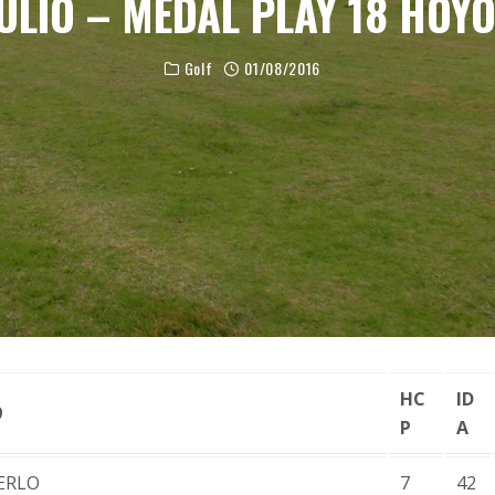
ULIO – MEDAL PLAY 18 HOY
Golf
01/08/2016
HC
ID
9
P
A
ERLO
7
42