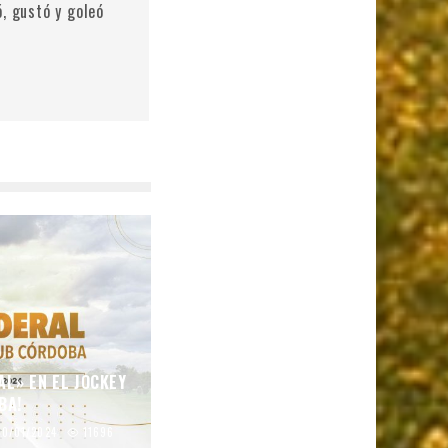
ó, gustó y goleó
AL» EN EL JOCKEY
BA!
10/01/2024
11696