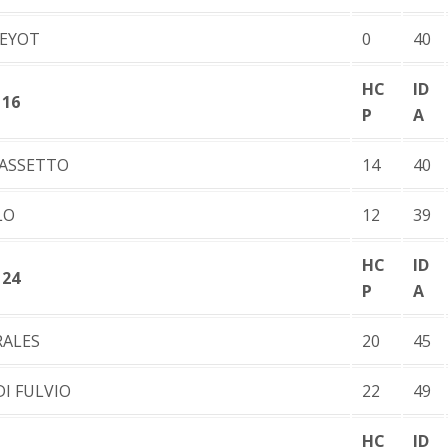
BEYOT
0
40
HC
ID
 16
P
A
ASSETTO
14
40
LO
12
39
HC
ID
 24
P
A
RALES
20
45
DI FULVIO
22
49
HC
ID