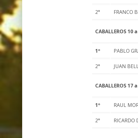
2°
FRANCO 
CABALLEROS 10 a
1º
PABLO GR
2°
JUAN BEL
CABALLEROS 17 a
1º
RAUL MO
2°
RICARDO 