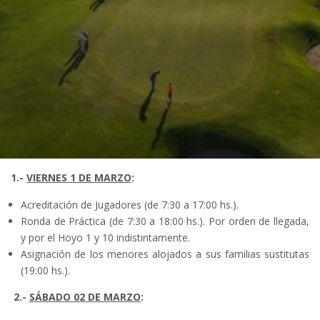
1.-
VIERNES 1 DE MARZO
:
Acreditación de Jugadores (de 7:30 a 17:00 hs.).
Ronda de Práctica (de 7:30 a 18:00 hs.). Por orden de llegada,
y por el Hoyo 1 y 10 indistintamente.
Asignación de los menores alojados a sus familias sustitutas
(19:00 hs.).
2.-
SÁBADO 02 DE MARZO
: