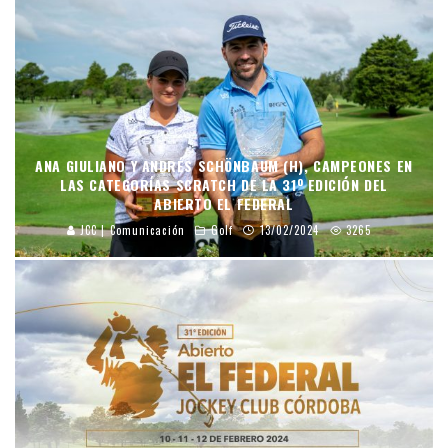
ANA GIULIANO Y ANDRÉS SCHÖNBAUM (H), CAMPEONES EN
LAS CATEGORÍAS SCRATCH DE LA 31º EDICIÓN DEL
ABIERTO EL FEDERAL
JCC | Comunicación
Golf
13/02/2024
3265