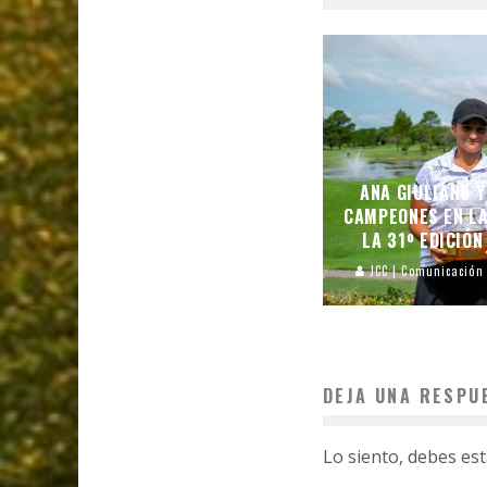
ANA GIULIANO 
CAMPEONES EN L
LA 31º EDICIÓN
JCC | Comunicación
DEJA UNA RESPU
Lo siento, debes es