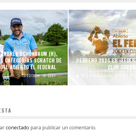
Y ANDRÉS SCHÖNBAUM (H),
AS CATEGORÍAS SCRATCH DE
¡FEBRERO 2024 ES «FEDER
 DEL ABIERTO EL FEDERAL
CLUB CORDO
Golf
13/02/2024
3263
JCC | Comunicación
Golf
ESTA
tar
conectado
para publicar un comentario.