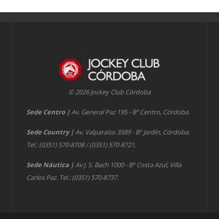
© 2026 Jockey Club Córdoba
Sede Centro
|
Av. General Paz 195 - Bº Centro, Córdoba.
Sede Country
|
Av. Valparaíso 3589 - Bº Jardín, Córdoba.
Tel.: (0351) 570-8708 / (0351) 570-8721.
Sede Náutica
|
Av J. S. Bach 1000 - Bº Costa Azul, Villa
Carlos Paz. Tel.: (0351) 570-8737.