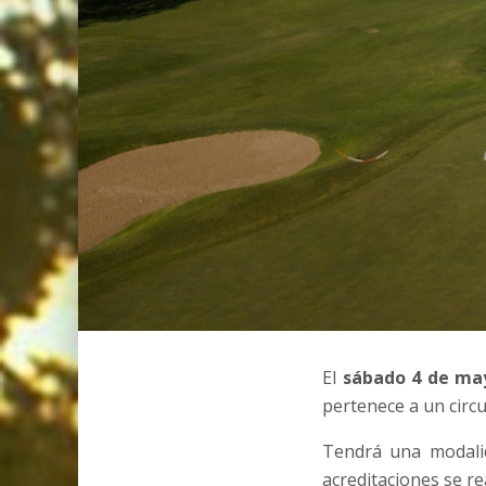
El
sábado 4 de ma
pertenece a un circu
Tendrá una modalid
acreditaciones se re