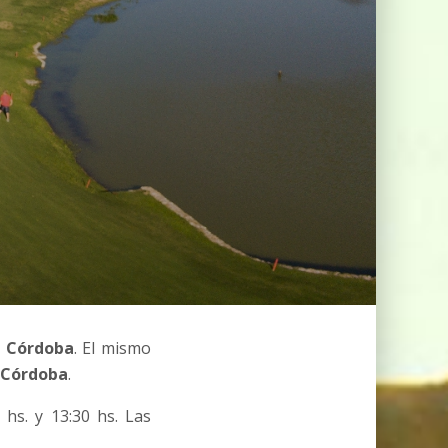
b Córdoba
. El mismo
e Córdoba
.
hs. y 13:30 hs. Las