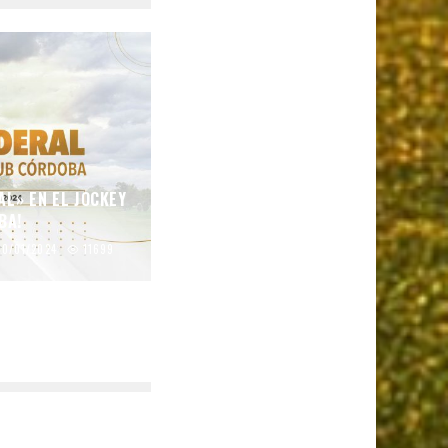
AL» EN EL JOCKEY
BA!
10/01/2024
11699