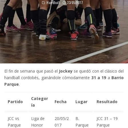
Handball
23/05/2017
El fin de semana que pasó el
Jockey
se quedó con el clásico del
handball cordobés, ganándole cómodamente
31 a 19
a
Barrio
Parque
.
Categor
Partido
Fecha
Lugar
Resultado
ía
JCC vs
Liga de
20/05/2
B.
JCC 31 – 19
Parque
Honor
017
Parque
Parque