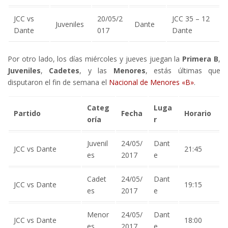
JCC vs
20/05/2
JCC 35 – 12
Juveniles
Dante
Dante
017
Dante
Por otro lado, los días miércoles y jueves juegan la
Primera
B
,
Juveniles
,
Cadetes
, y las
Menores
, estás últimas que
disputaron el fin de semana el
Nacional de Menores «B»
.
Categ
Luga
Partido
Fecha
Horario
oría
r
Juvenil
24/05/
Dant
JCC vs Dante
21:45
es
2017
e
Cadet
24/05/
Dant
JCC vs Dante
19:15
es
2017
e
Menor
24/05/
Dant
JCC vs Dante
18:00
es
2017
e