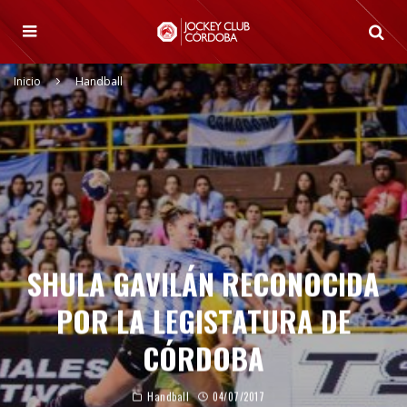
Inicio
Handball
SHULA GAVILÁN RECONOCIDA
POR LA LEGISTATURA DE
CÓRDOBA
Handball
04/07/2017