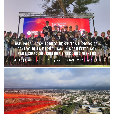
CSI* 2025 – 64° TORNEO DE SALTOS HÍPICOS DEL
CENTRO DE LA REPÚBLICA: UN GRAN ÉXITO CON
PARTICIPACIÓN, CULTURA Y RECONOCIMIENTOS
JCC | Comunicación
Hipismo
14/07/2025
3191