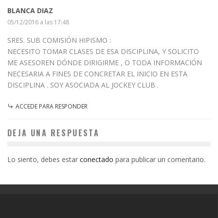
BLANCA DIAZ
05/12/2016 a las 17:48
SRES. SUB COMISIÓN HIPISMO :
NECESITO TOMAR CLASES DE ESA DISCIPLINA, Y SOLICITO
ME ASESOREN DÓNDE DIRIGIRME , O TODA INFORMACIÓN
NECESARIA A FINES DE CONCRETAR EL INICIO EN ESTA
DISCIPLINA . SOY ASOCIADA AL JOCKEY CLUB .
ACCEDE PARA RESPONDER
DEJA UNA RESPUESTA
Lo siento, debes estar
conectado
para publicar un comentario.