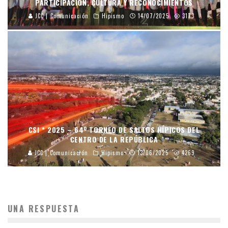
PARTICIPACIÓN, CULTURA Y RECONOCIMIENTOS
JCC | Comunicación
Hipismo
14/07/2025
3173
CSI * 2025 – 64º TORNEO DE SALTOS HÍPICOS DEL
CENTRO DE LA REPÚBLICA
JCC | Comunicación
Hipismo
13/06/2025
4269
UNA RESPUESTA