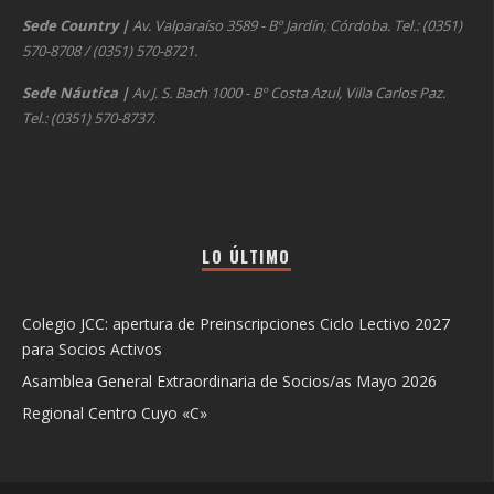
Sede Country
|
Av. Valparaíso 3589 - Bº Jardín, Córdoba. Tel.: (0351)
570-8708 / (0351) 570-8721.
Sede Náutica
|
Av J. S. Bach 1000 - Bº Costa Azul, Villa Carlos Paz.
Tel.: (0351) 570-8737.
LO ÚLTIMO
Colegio JCC: apertura de Preinscripciones Ciclo Lectivo 2027
para Socios Activos
Asamblea General Extraordinaria de Socios/as Mayo 2026
Regional Centro Cuyo «C»