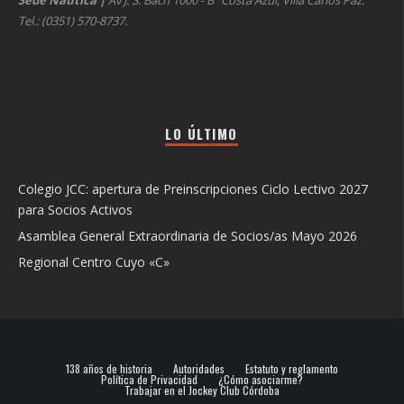
Sede Náutica
|
Av J. S. Bach 1000 - Bº Costa Azul, Villa Carlos Paz.
Tel.: (0351) 570-8737.
LO ÚLTIMO
Colegio JCC: apertura de Preinscripciones Ciclo Lectivo 2027
para Socios Activos
Asamblea General Extraordinaria de Socios/as Mayo 2026
Regional Centro Cuyo «C»
138 años de historia
Autoridades
Estatuto y reglamento
Política de Privacidad
¿Cómo asociarme?
Trabajar en el Jockey Club Córdoba