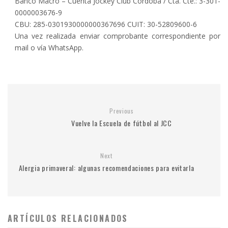
Banco Macro – Cuenta Jockey Club Córdoba / Cta. Cte.: 3-301-
0000003676-9
CBU: 285-0301930000000367696 CUIT: 30-52809600-6
Una vez realizada enviar comprobante correspondiente por
mail o vía WhatsApp.
Previous
Vuelve la Escuela de fútbol al JCC
Next
Alergia primaveral: algunas recomendaciones para evitarla
ARTÍCULOS RELACIONADOS