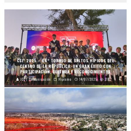
CSI* 2025 – 64° TORNEO DE SALTOS HÍPICOS DEL
CENTRO DE LA REPÚBLICA: UN GRAN ÉXITO CON
PARTICIPACIÓN, CULTURA Y RECONOCIMIENTOS
JCC | Comunicación
Hipismo
14/07/2025
3192