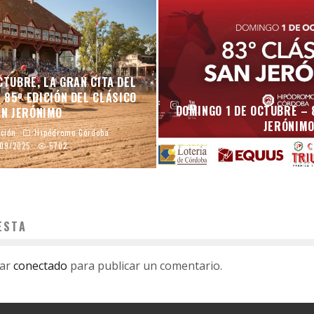
CTUBRE, LA GRAN CITA DEL
 85º EDICIÓN DEL CLÁSICO
DOMINGO 1 DE OCTUBRE – 
AN JERÓNIMO
JERÓNIM
ción
Hipódromo Córdoba
/09/2025
5702
mraso
Hipódromo Córdoba
ESTA
tar
conectado
para publicar un comentario.