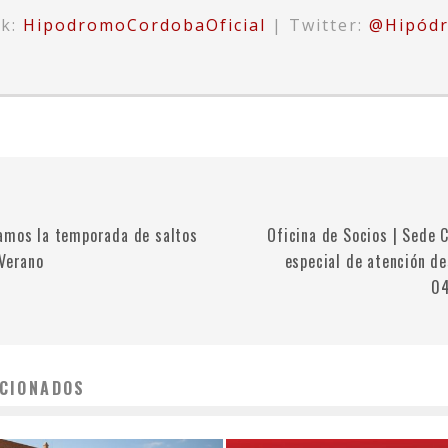
ok:
HipodromoCordobaOficial
| Twitter:
@Hipód
amos la temporada de saltos
Oficina de Socios | Sede C
 Verano
especial de atención de
04
CIONADOS