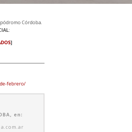
Hipódromo Córdoba.
CIAL
:
ADOS
]
de-febrero/
BA, en:
a.com.ar