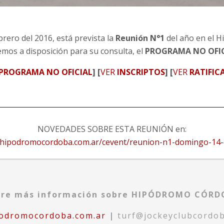
rero del 2016, está prevista la
Reunión N°1
del año en el 
mos a disposición para su consulta, el
PROGRAMA NO OFI
PROGRAMA NO OFICIAL
] [
VER
INSCRIPTOS
] [
VER
RATIFIC
NOVEDADES SOBRE ESTA REUNIÓN en:
.hipodromocordoba.com.ar/cevent/reunion-n1-domingo-14-
tre más información sobre HIPÓDROMO CÓRDO
odromocordoba.com.ar
|
turf@jockeyclubcordob