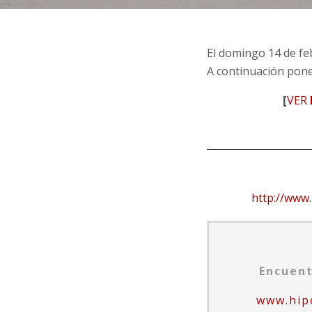
El domingo 14 de feb
A continuación pone
[
VER
http://www
Encuen
www.hip