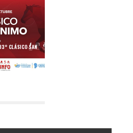
83° CLÁSICO SAN
O
15/09/2023
9014