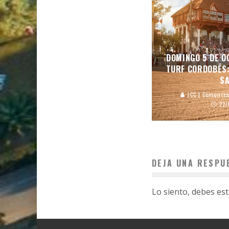
DOMINGO 5 DE O
TURF CORDOBÉS:
S
JCC | Comunica
22/
DEJA UNA RESPU
Lo siento, debes es