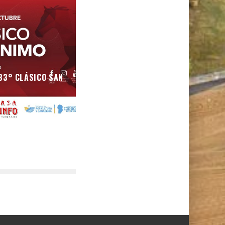
83° CLÁSICO SAN
O
15/09/2023
9012