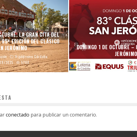
CTUBRE, LA GRAN CITA DEL
 85º EDICIÓN DEL CLÁSICO
DOMINGO 1 DE OCTUBRE – 
AN JERÓNIMO
JERÓNIM
ción
Hipódromo Córdoba
09/2025
5700
mraso
Hipódromo Córdoba
ESTA
tar
conectado
para publicar un comentario.