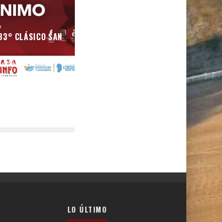
83° CLÁSICO SAN
O
15/09/2023
9014
LO ÚLTIMO