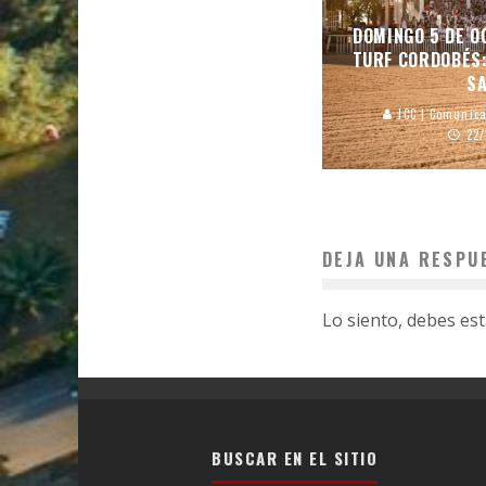
DOMINGO 5 DE O
TURF CORDOBÉS:
S
JCC | Comunica
22
DEJA UNA RESPU
Lo siento, debes es
BUSCAR EN EL SITIO