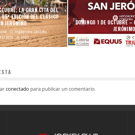
CTUBRE, LA GRAN CITA DEL
 85º EDICIÓN DEL CLÁSICO
DOMINGO 1 DE OCTUBRE – 
AN JERÓNIMO
JERÓNIM
ción
Hipódromo Córdoba
/09/2025
5703
mraso
Hipódromo Córdoba
ESTA
tar
conectado
para publicar un comentario.