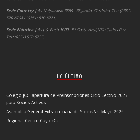
Sede Country
|
Av. Valparaíso 3589 - Bº Jardín, Córdoba. Tel.: (0351)
570-8708 / (0351) 570-8721.
Sede Náutica
|
Av J. S. Bach 1000 - Bº Costa Azul, Villa Carlos Paz.
Tel.: (0351) 570-8737.
LO ÚLTIMO
Colegio JCC: apertura de Preinscripciones Ciclo Lectivo 2027
para Socios Activos
Asamblea General Extraordinaria de Socios/as Mayo 2026
Regional Centro Cuyo «C»