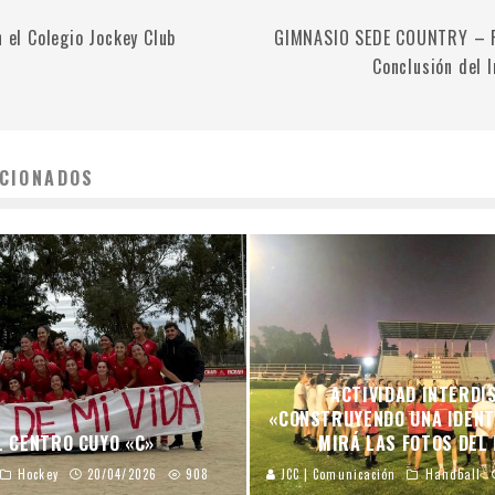
n el Colegio Jockey Club
GIMNASIO SEDE COUNTRY – Pi
Conclusión del 
CIONADOS
ACTIVIDAD INTERDI
«CONSTRUYENDO UNA IDENT
L CENTRO CUYO «C»
MIRÁ LAS FOTOS DEL
Hockey
20/04/2026
908
JCC | Comunicación
Handball