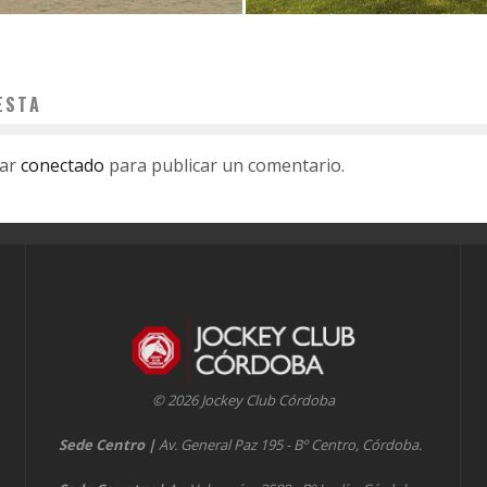
ESTA
tar
conectado
para publicar un comentario.
© 2026 Jockey Club Córdoba
Sede Centro
|
Av. General Paz 195 - Bº Centro, Córdoba.