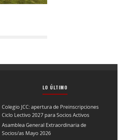
LO ÚLTIMO
Colegio JCC: apertura de Preinscripciones
Ciclo Lectivo 2027 para Socios Activos
Asamblea General Extraordinaria de
Socios/as Mayo 2026