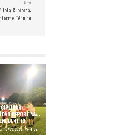
Next
leta Cubierta:
Informe Técnico
SCIPLINAR:
IDAD DEPORTIVA».
 ENCUENTRO.
16/03/2023
4169