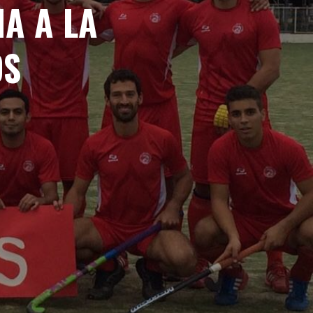
A A LA
OS