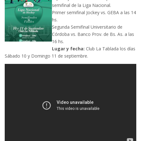
semifinal de la Liga Nacional.
Primer semifinal Jockey vs. GEBA a las 14
hs.
Segunda Semifinal Universitario de
Córdoba vs. Banco Prov. de Bs. As. a las
16 hs.
Lugar y fecha:
Club La Tablada los días
Sábado 10 y Domingo 11 de septiembre.