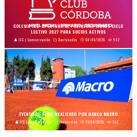
COLEGIO JCC: APERTURA DE PREINSCRIPCIONES CICLO
LECTIVO 2027 PARA SOCIOS ACTIVOS
JCC | Comunicación
Destacados
08/06/2026
962
EVENTO DE TENIS REALIZADO POR BANCO MACRO
JCC | Comunicación
Institución
13/04/2026
762