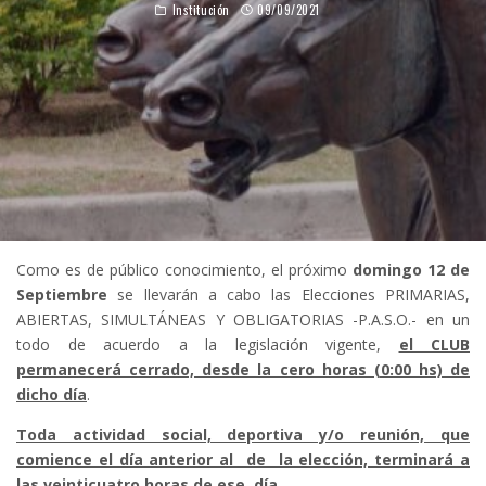
Institución
09/09/2021
Como es de público conocimiento, el próximo
domingo 12 de
Septiembre
se llevarán a cabo las Elecciones PRIMARIAS,
ABIERTAS, SIMULTÁNEAS Y OBLIGATORIAS -P.A.S.O.- en un
todo de acuerdo a la legislación vigente,
el CLUB
permanecerá cerrado, desde la cero horas (0:00 hs) de
dicho día
.
Toda actividad social, deportiva y/o reunión, que
comience el día anterior al de la elección, terminará a
las veinticuatro horas de ese día.