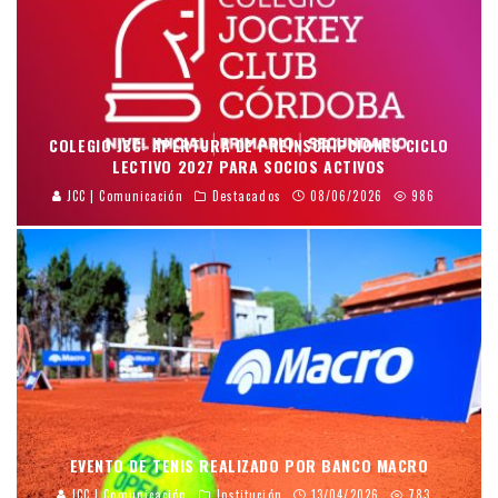
COLEGIO JCC: APERTURA DE PREINSCRIPCIONES CICLO
LECTIVO 2027 PARA SOCIOS ACTIVOS
JCC | Comunicación
Destacados
08/06/2026
986
EVENTO DE TENIS REALIZADO POR BANCO MACRO
JCC | Comunicación
Institución
13/04/2026
783