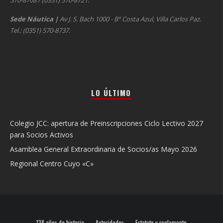
570-8708 / (0351) 570-8721.
Sede Náutica
|
Av J. S. Bach 1000 - Bº Costa Azul, Villa Carlos Paz.
Tel.: (0351) 570-8737.
LO ÚLTIMO
Colegio JCC: apertura de Preinscripciones Ciclo Lectivo 2027
para Socios Activos
Asamblea General Extraordinaria de Socios/as Mayo 2026
Regional Centro Cuyo «C»
138 años de historia
Autoridades
Estatuto y reglamento