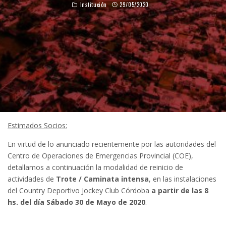
Institución
29/05/2020
Estimados Socios:
En virtud de lo anunciado recientemente por las autoridades del
Centro de Operaciones de Emergencias Provincial (COE),
detallamos a continuación la modalidad de reinicio de
actividades de
Trote / Caminata intensa
, en las instalaciones
del Country Deportivo Jockey Club Córdoba
a partir de las 8
hs. del día Sábado 30 de Mayo de 2020
.