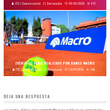
JCC | Comunicación
Destacados
08/06/2026
921
EVENTO DE TENIS REALIZADO POR BANCO MACRO
JCC | Comunicación
Institución
13/04/2026
744
DEJA UNA RESPUESTA
Lo siento, debes estar
conectado
para publicar un comentario.