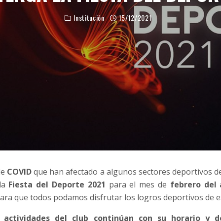
Institución
15/12/2021
de
COVID
que han afectado a algunos sectores deportivos de
 la
Fiesta del Deporte 2021
para el mes de
febrero del 
para que todos podamos disfrutar los logros deportivos de e
 actividades del club continúan con su horario y de