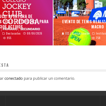
 JCC: APERTURA DE
S CICLO LECTIVO 2027 PARA
EVENTO DE TENIS REALI
CIOS ACTIVOS
MACRO
n
Destacados
08/06/2026
JCC | Comunicación
Institu
955
758
ESTA
tar
conectado
para publicar un comentario.