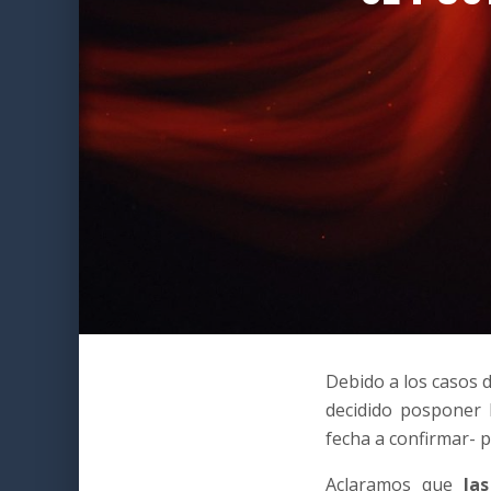
Debido a los casos 
decidido posponer
fecha a confirmar- 
Aclaramos que
las