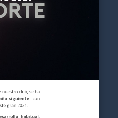
 nuestro club, se ha
año siguiente
-con
ste gran 2021.
sarrollo habitual
,