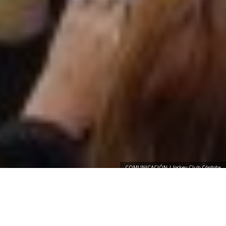
COMUNICACIÓN | Jockey Club Córdoba
Otro año más, Jockey Club Córdoba fue anfitrión del 54° Torneo
de Saltos Hípicos del Centro de la República que se llevó a cabo
entre el 10 y el 13 de julio pasados. Fueron 4 jornadas, con lo
mejor del hipismo, en donde se pudo apreciar el delicado vuelo