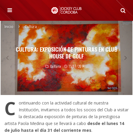
Inicio
Cultura
CULTURA: EXPOSICIÓN DE PINTURAS EN CLUB
HOUSE DE GOLF
Cultura
11/07/2014
C
ontinuando con la actividad cultural de nuestra
Institución, invitamos a todos los socios del Club a visitar
la destacada exposición de pinturas de la prestigiosa
artista Paola Medina que se llevará a cabo
desde el lunes 14
de julio hasta el día 31 del corriente mes
.