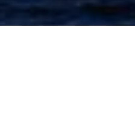
A
rrancó febrero, y en
Parador Showbeach
seguimos
viviendo el verano al 100% con las mejores propuestas
para pasar un día inolvidable. Al pie de esta entrada,
compartimos algunas fotos de lo que fue el
fin de semana
pasado
(sábado 31 y domingo 1/2).
Lo que se viene:
Sábado 7/2
Desfile
«Nash»
– 18:30 hs.
Banda en Vivo,
«Nenes Bian»
– 19 hs.
Grabación del Programa
«Show Beach»
con Artistas
invitados.