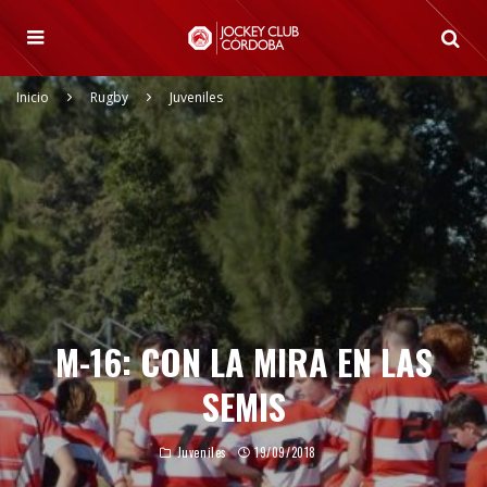
Inicio
Rugby
Juveniles
M-16: CON LA MIRA EN LAS
SEMIS
Juveniles
19/09/2018