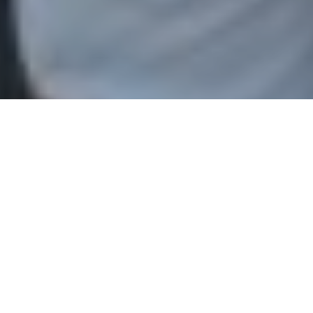
C
on una concurrencia de alrededor de 4000 espectadores,
el
Hipódromo Córdoba
se lució con una impecable
edición del clásico cordobés, que por cierto fue
tendencia en todo: pasando por las atracciones, juegos,
jardines renovados, nuevo servicio de catering y buffets,
sponsors de categoría… todo un evento a la altura de un
verdadero Clásico. El público acompañó el evento a pleno, los
profesionales y propietarios, presentes.
La edición 74° tuvo como dueño a Equal Class
, llegando sin
sobresaltos al disco con
2m 12s 45/100
. A seis cuerpos quedó
Ponderada Man
, mientras que el podio se completó con
Teletimer
.