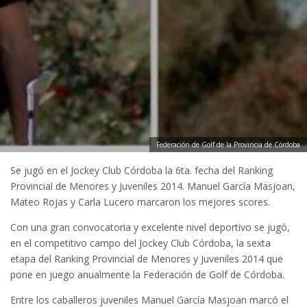
Federación de Golf de la Provincia de Córdoba
Se jugó en el Jockey Club Córdoba la 6ta. fecha del Ranking
Provincial de Menores y Juveniles 2014. Manuel García Masjoan,
Mateo Rojas y Carla Lucero marcaron los mejores scores.
Con una gran convocatoria y excelente nivel deportivo se jugó,
en el competitivo campo del Jockey Club Córdoba, la sexta
etapa del Ranking Provincial de Menores y Juveniles 2014 que
pone en juego anualmente la Federación de Golf de Córdoba.
Entre los caballeros juveniles Manuel García Masjoan marcó el