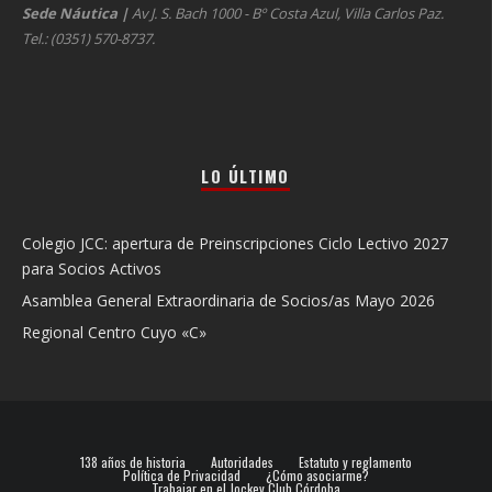
Sede Náutica
|
Av J. S. Bach 1000 - Bº Costa Azul, Villa Carlos Paz.
Tel.: (0351) 570-8737.
LO ÚLTIMO
Colegio JCC: apertura de Preinscripciones Ciclo Lectivo 2027
para Socios Activos
Asamblea General Extraordinaria de Socios/as Mayo 2026
Regional Centro Cuyo «C»
138 años de historia
Autoridades
Estatuto y reglamento
Política de Privacidad
¿Cómo asociarme?
Trabajar en el Jockey Club Córdoba