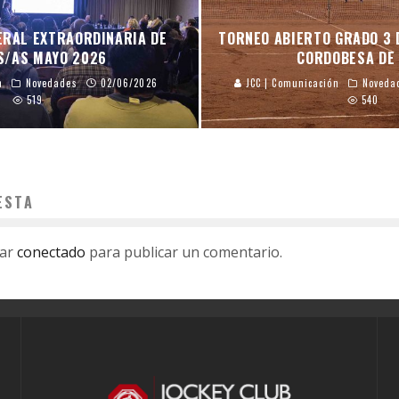
ERAL EXTRAORDINARIA DE
TORNEO ABIERTO GRADO 3 
S/AS MAYO 2026
CORDOBESA DE 
n
Novedades
02/06/2026
JCC | Comunicación
Noveda
519
540
ESTA
tar
conectado
para publicar un comentario.