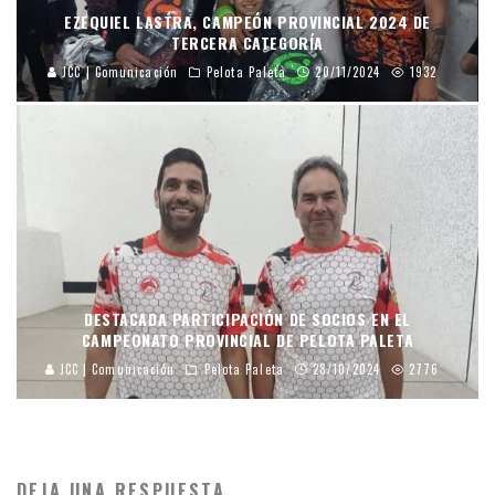
EZEQUIEL LASTRA, CAMPEÓN PROVINCIAL 2024 DE
TERCERA CATEGORÍA
JCC | Comunicación
Pelota Paleta
20/11/2024
1932
DESTACADA PARTICIPACIÓN DE SOCIOS EN EL
CAMPEONATO PROVINCIAL DE PELOTA PALETA
JCC | Comunicación
Pelota Paleta
28/10/2024
2776
DEJA UNA RESPUESTA