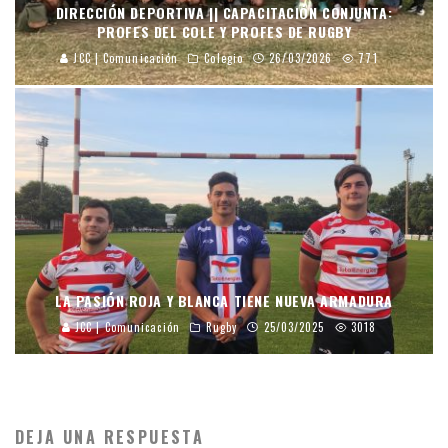
DIRECCIÓN DEPORTIVA || CAPACITACIÓN CONJUNTA:
PROFES DEL COLE Y PROFES DE RUGBY
JCC | Comunicación
Colegio
26/03/2026
771
LA PASIÓN ROJA Y BLANCA TIENE NUEVA ARMADURA
JCC | Comunicación
Rugby
25/03/2025
3018
DEJA UNA RESPUESTA