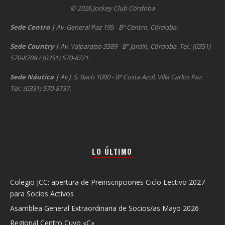
© 2026 Jockey Club Córdoba
Sede Centro
|
Av. General Paz 195 - Bº Centro, Córdoba.
Sede Country
|
Av. Valparaíso 3589 - Bº Jardín, Córdoba. Tel.: (0351)
570-8708 / (0351) 570-8721.
Sede Náutica
|
Av J. S. Bach 1000 - Bº Costa Azul, Villa Carlos Paz.
Tel.: (0351) 570-8737.
LO ÚLTIMO
Colegio JCC: apertura de Preinscripciones Ciclo Lectivo 2027
para Socios Activos
Asamblea General Extraordinaria de Socios/as Mayo 2026
Regional Centro Cuyo «C»