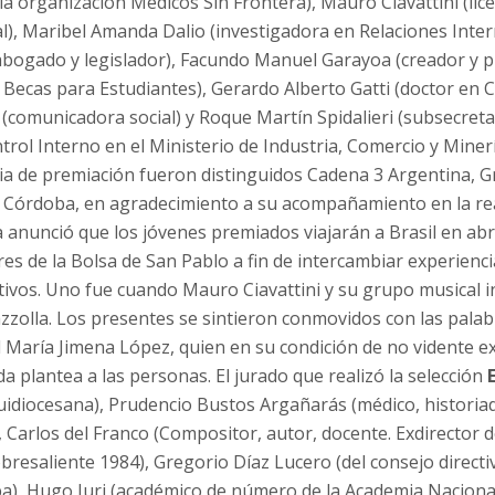
 la organización Médicos Sin Frontera), Mauro Ciavattini (lic
), Maribel Amanda Dalio (investigadora en Relaciones Inter
abogado y legislador), Facundo Manuel Garayoa (creador y 
Becas para Estudiantes), Gerardo Alberto Gatti (doctor en C
(comunicadora social) y Roque Martín Spidalieri (subsecret
trol Interno en el Ministerio de Industria, Comercio y Miner
a de premiación fueron distinguidos Cadena 3 Argentina, Gr
Córdoba, en agradecimiento a su acompañamiento en la rea
a anunció que los jóvenes premiados viajarán a Brasil en ab
es de la Bolsa de San Pablo a fin de intercambiar experienci
vos. Uno fue cuando Mauro Ciavattini y su grupo musical 
zzolla. Los presentes se sintieron conmovidos con las palab
 María Jimena López, quien en su condición de no vidente e
da plantea a las personas. El jurado que realizó la selección
uidiocesana), Prudencio Bustos Argañarás (médico, historiad
 Carlos del Franco (Compositor, autor, docente. Exdirector 
bresaliente 1984), Gregorio Díaz Lucero (del consejo directi
), Hugo Juri (académico de número de la Academia Nacional