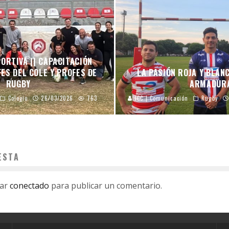
ORTIVA || CAPACITACIÓN
ES DEL COLE Y PROFES DE
LA PASIÓN ROJA Y BLAN
RUGBY
ARMADUR
Colegio
26/03/2026
763
JCC | Comunicación
Rugby
ESTA
tar
conectado
para publicar un comentario.