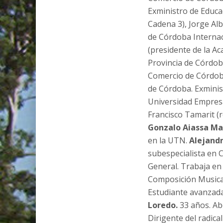
Exministro de Educac
Cadena 3), Jorge Al
de Córdoba Internac
(presidente de la Ac
Provincia de Córdoba
Comercio de Córdoba.
de Córdoba. Exminist
Universidad Empresar
Francisco Tamarit (r
Gonzalo Aiassa Ma
en la UTN.
Alejandr
subespecialista en 
General. Trabaja en
Composición Musical
Estudiante avanzada
Loredo.
33 años. Ab
Dirigente del radica