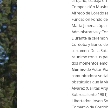
cirujano, trabaja en
Composición Musical
Alfredo de Loredo (
Fundación Fondo de 
María Jimena López 
Administrativa y Con
Durante la ceremoni
Córdoba y Banco de 
certamen. De la Sot
reunirse con sus par
dos momentos emoti
Nonino
de Astor Pia
comunicadora social
obstáculos que la vi
Álvarez (Cáritas Arq
Sobresaliente 1981),
Libertador. Joven So
Comercio de Córdoba