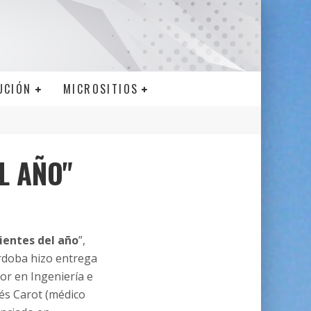
UCIÓN
MICROSITIOS
L AÑO"
ientes del año
”,
órdoba hizo entrega
or en Ingeniería e
rés Carot (médico