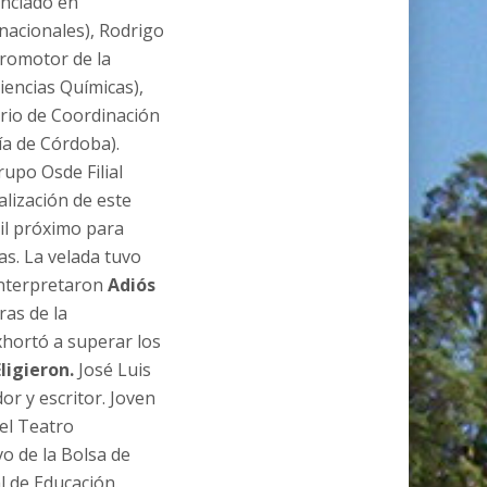
enciado en
nacionales), Rodrigo
promotor de la
iencias Químicas),
ario de Coordinación
ía de Córdoba).
upo Osde Filial
lización de este
ril próximo para
as. La velada tuvo
interpretaron
Adiós
ras de la
xhortó a superar los
Eligieron.
José Luis
or y escritor. Joven
del Teatro
vo de la Bolsa de
 de Educación.