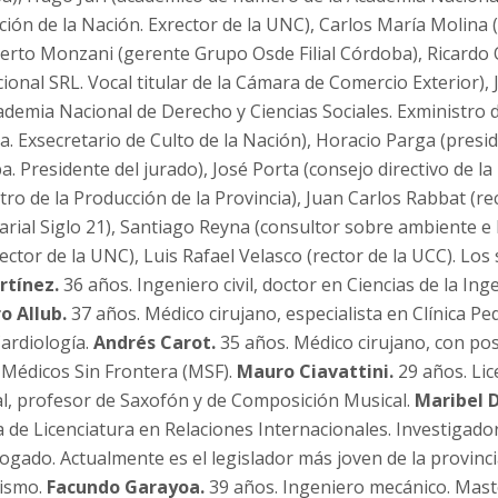
ión de la Nación. Exrector de la UNC), Carlos María Molina 
berto Monzani (gerente Grupo Osde Filial Córdoba), Ricardo 
ional SRL. Vocal titular de la Cámara de Comercio Exterior),
ademia Nacional de Derecho y Ciencias Sociales. Exministro 
. Exsecretario de Culto de la Nación), Horacio Parga (presid
 Presidente del jurado), José Porta (consejo directivo de l
ro de la Producción de la Provincia), Juan Carlos Rabbat (rec
ial Siglo 21), Santiago Reyna (consultor sobre ambiente e h
ector de la UNC), Luis Rafael Velasco (rector de la UCC). Los
rtínez.
36 años. Ingeniero civil, doctor en Ciencias de la Ing
o Allub.
37 años. Médico cirujano, especialista en Clínica Ped
Cardiología.
Andrés Carot.
35 años. Médico cirujano, con po
 Médicos Sin Frontera (MSF).
Mauro Ciavattini.
29 años. Lic
, profesor de Saxofón y de Composición Musical.
Maribel D
 de Licenciatura en Relaciones Internacionales. Investigado
ogado. Actualmente es el legislador más joven de la provinc
lismo.
Facundo Garayoa.
39 años. Ingeniero mecánico. Mast