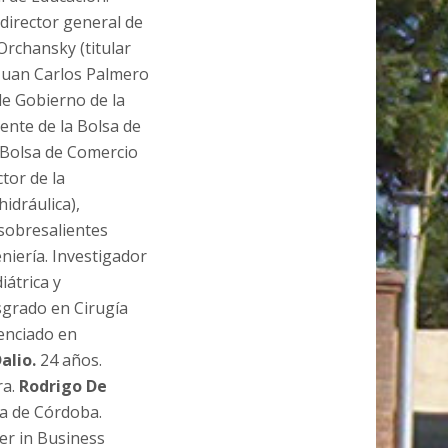
(director general de
Orchansky (titular
 Juan Carlos Palmero
de Gobierno de la
ente de la Bolsa de
a Bolsa de Comercio
tor de la
idráulica),
 sobresalientes
eniería. Investigador
iátrica y
sgrado en Cirugía
enciado en
alio.
24 años.
ra.
Rodrigo De
ia de Córdoba.
er in Business