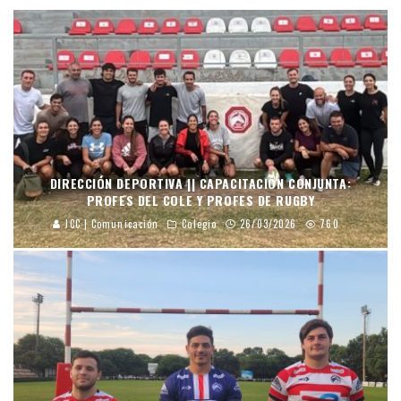
DIRECCIÓN DEPORTIVA || CAPACITACIÓN CONJUNTA:
PROFES DEL COLE Y PROFES DE RUGBY
JCC | Comunicación
Colegio
26/03/2026
760