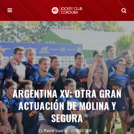
Inicio
Rugby
Plantel Superior
ARGENTINA XV: OTRA GRAN
ACTUACIÓN DE MOLINA Y
SEGURA
Plantel Superior
12/02/2019