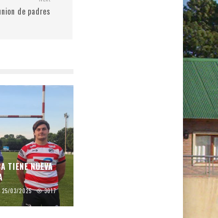
nion de padres
CA TIENE NUEVA
A
25/03/2025
3017