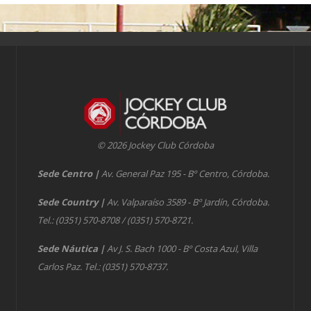
© 2026 Jockey Club Córdoba
Sede Centro
|
Av. General Paz 195 - Bº Centro, Córdoba.
Sede Country
|
Av. Valparaíso 3589 - Bº Jardín, Córdoba.
Tel.: (0351) 570-8708 / (0351) 570-8721.
Sede Náutica
|
Av J. S. Bach 1000 - Bº Costa Azul, Villa
Carlos Paz. Tel.: (0351) 570-8737.