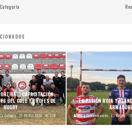
 Categoría
Reu
CIONADOS
ORTIVA || CAPACITACIÓN
ES DEL COLE Y PROFES DE
LA PASIÓN ROJA Y BLAN
RUGBY
ARMADUR
Colegio
26/03/2026
770
JCC | Comunicación
Rugby