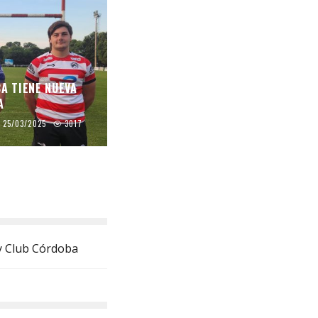
CA TIENE NUEVA
A
25/03/2025
3017
key Club Córdoba