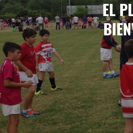
EL P
BIEN