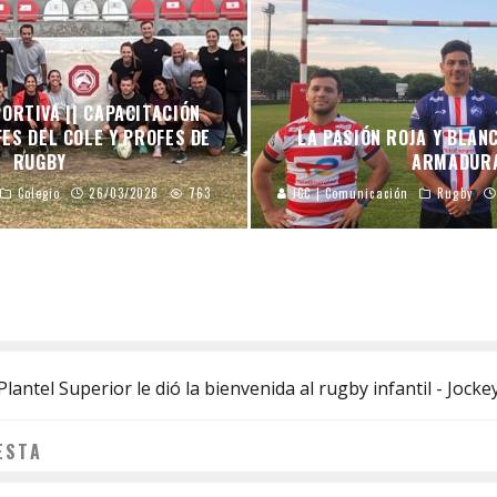
ORTIVA || CAPACITACIÓN
ES DEL COLE Y PROFES DE
LA PASIÓN ROJA Y BLAN
RUGBY
ARMADUR
Colegio
26/03/2026
763
JCC | Comunicación
Rugby
Plantel Superior le dió la bienvenida al rugby infantil - Joc
ESTA