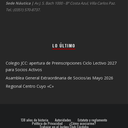
Sede Náutica
|
Av J. S. Bach 1000 - Bº Costa Azul, Villa Carlos Paz.
Tel.: (0351) 570-8737.
LO ÚLTIMO
Colegio JCC: apertura de Preinscripciones Ciclo Lectivo 2027
para Socios Activos
Asamblea General Extraordinaria de Socios/as Mayo 2026
Regional Centro Cuyo «C»
138 años de historia
Autoridades
Estatuto y reglamento
Política de Privacidad
¿Cómo asociarme?
Trabajar en el Jockey Club Córdoba