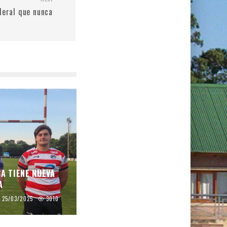
deral que nunca
CA TIENE NUEVA
A
25/03/2025
3010