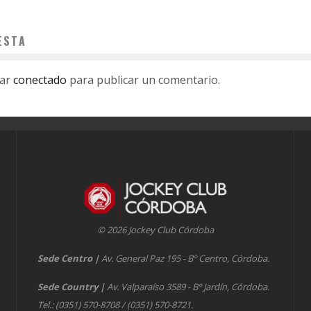
ESTA
tar
conectado
para publicar un comentario.
© 2026 Jockey Club Córdoba
Sede Centro
|
Av. General Paz 195 - Bº Centro, Córdoba.
Sede Country
|
Av. Valparaíso 3589 - Bº Jardín, Córdoba.
Tel.: (0351) 570-8708 / (0351) 570-8721.