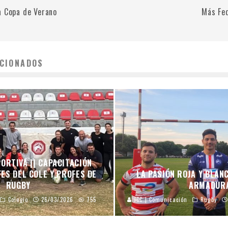
a Copa de Verano
Más Fe
CIONADOS
ORTIVA || CAPACITACIÓN
ES DEL COLE Y PROFES DE
LA PASIÓN ROJA Y BLAN
RUGBY
ARMADUR
Colegio
26/03/2026
755
JCC | Comunicación
Rugby