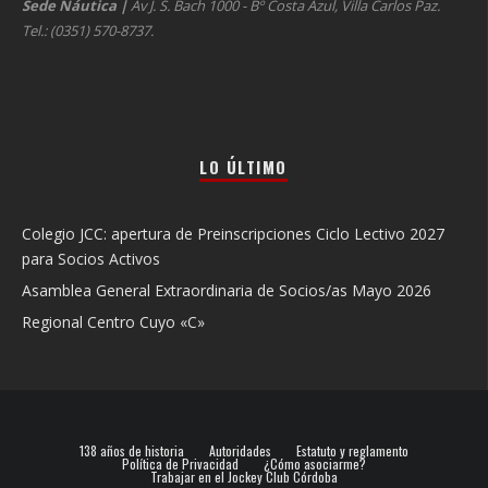
Sede Náutica
|
Av J. S. Bach 1000 - Bº Costa Azul, Villa Carlos Paz.
Tel.: (0351) 570-8737.
LO ÚLTIMO
Colegio JCC: apertura de Preinscripciones Ciclo Lectivo 2027
para Socios Activos
Asamblea General Extraordinaria de Socios/as Mayo 2026
Regional Centro Cuyo «C»
138 años de historia
Autoridades
Estatuto y reglamento
Política de Privacidad
¿Cómo asociarme?
Trabajar en el Jockey Club Córdoba