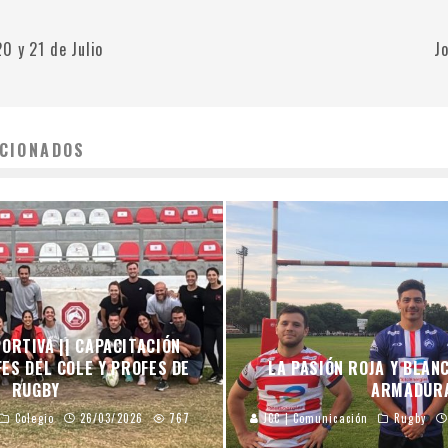
0 y 21 de Julio
J
CIONADOS
ORTIVA || CAPACITACIÓN
ES DEL COLE Y PROFES DE
LA PASIÓN ROJA Y BLAN
RUGBY
ARMADUR
Colegio
26/03/2026
767
JCC | Comunicación
Rugby