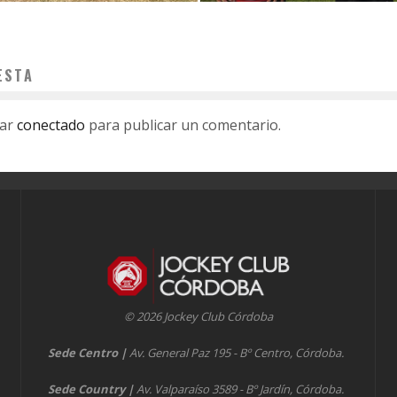
ESTA
tar
conectado
para publicar un comentario.
© 2026 Jockey Club Córdoba
Sede Centro
|
Av. General Paz 195 - Bº Centro, Córdoba.
Sede Country
|
Av. Valparaíso 3589 - Bº Jardín, Córdoba.