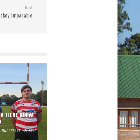
Next
ockey Imparable
CA TIENE NUEVA
A
25/03/2025
3017