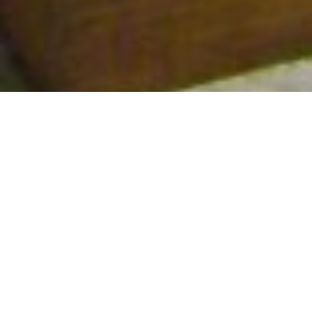
A continuación les dejamos el listado completo de los
premiados durante la fiesta de fin de año que se llevó a cabo el
sábado 29 de noviembre:
PREMIOS 2013
REMERAS AL EQUIPO GANADOR DEL SEVEN: 15 REMERAS
FIAT (entrega Subcomisión).
MEJOR ENTRENADOR RUGBY INFANTIL: Nicolas Bacigalupo
(entrega Matias Borioli).