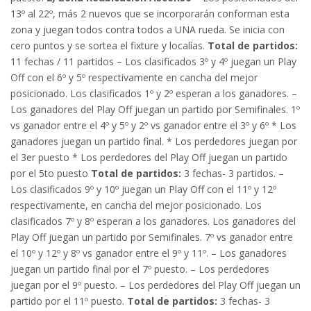
13º al 22º, más 2 nuevos que se incorporarán conforman esta
zona y juegan todos contra todos a UNA rueda. Se inicia con
cero puntos y se sortea el fixture y localías.
Total de partidos:
11 fechas / 11 partidos – Los clasificados 3º y 4º juegan un Play
Off con el 6º y 5º respectivamente en cancha del mejor
posicionado. Los clasificados 1º y 2º esperan a los ganadores. –
Los ganadores del Play Off juegan un partido por Semifinales. 1º
vs ganador entre el 4º y 5º y 2º vs ganador entre el 3º y 6º * Los
ganadores juegan un partido final. * Los perdedores juegan por
el 3er puesto * Los perdedores del Play Off juegan un partido
por el 5to puesto
Total de partidos:
3 fechas- 3 partidos. –
Los clasificados 9º y 10º juegan un Play Off con el 11º y 12º
respectivamente, en cancha del mejor posicionado. Los
clasificados 7º y 8º esperan a los ganadores. Los ganadores del
Play Off juegan un partido por Semifinales. 7º vs ganador entre
el 10º y 12º y 8º vs ganador entre el 9º y 11º. – Los ganadores
juegan un partido final por el 7º puesto. – Los perdedores
juegan por el 9º puesto. – Los perdedores del Play Off juegan un
partido por el 11º puesto.
Total de partidos:
3 fechas- 3