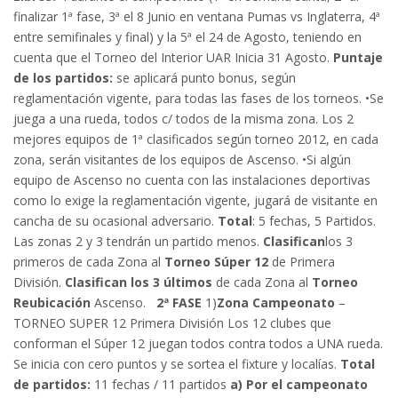
finalizar 1ª fase, 3ª el 8 Junio en ventana Pumas vs Inglaterra, 4ª
entre semifinales y final) y la 5ª el 24 de Agosto, teniendo en
cuenta que el Torneo del Interior UAR Inicia 31 Agosto.
Puntaje
de los partidos:
se aplicará punto bonus, según
reglamentación vigente, para todas las fases de los torneos. •Se
juega a una rueda, todos c/ todos de la misma zona. Los 2
mejores equipos de 1ª clasificados según torneo 2012, en cada
zona, serán visitantes de los equipos de Ascenso. •Si algún
equipo de Ascenso no cuenta con las instalaciones deportivas
como lo exige la reglamentación vigente, jugará de visitante en
cancha de su ocasional adversario.
Total
: 5 fechas, 5 Partidos.
Las zonas 2 y 3 tendrán un partido menos.
Clasifican
los 3
primeros de cada Zona al
Torneo Súper 12
de Primera
División.
Clasifican los 3 últimos
de cada Zona al
Torneo
Reubicación
Ascenso.
2ª FASE
1)
Zona Campeonato
–
TORNEO SUPER 12 Primera División Los 12 clubes que
conforman el Súper 12 juegan todos contra todos a UNA rueda.
Se inicia con cero puntos y se sortea el fixture y localías.
Total
de partidos:
11 fechas / 11 partidos
a) Por el campeonato