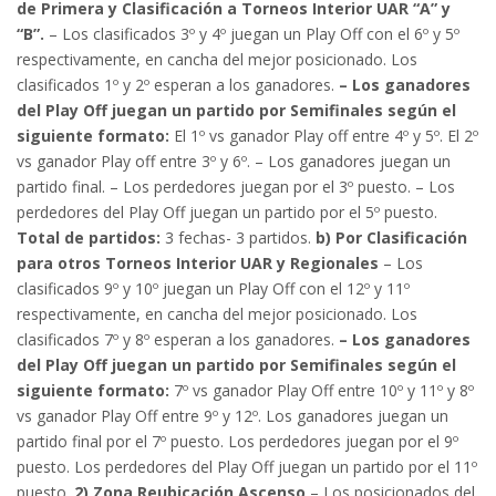
de Primera y Clasificación a Torneos Interior UAR “A” y
“B”.
– Los clasificados 3º y 4º juegan un Play Off con el 6º y 5º
respectivamente, en cancha del mejor posicionado. Los
clasificados 1º y 2º esperan a los ganadores.
– Los ganadores
del Play Off juegan un partido por Semifinales según el
siguiente formato:
El 1º vs ganador Play off entre 4º y 5º. El 2º
vs ganador Play off entre 3º y 6º. – Los ganadores juegan un
partido final. – Los perdedores juegan por el 3º puesto. – Los
perdedores del Play Off juegan un partido por el 5º puesto.
Total de partidos:
3 fechas- 3 partidos.
b) Por Clasificación
para otros Torneos Interior UAR y Regionales
– Los
clasificados 9º y 10º juegan un Play Off con el 12º y 11º
respectivamente, en cancha del mejor posicionado. Los
clasificados 7º y 8º esperan a los ganadores.
– Los ganadores
del Play Off juegan un partido por Semifinales según el
siguiente formato:
7º vs ganador Play Off entre 10º y 11º y 8º
vs ganador Play Off entre 9º y 12º. Los ganadores juegan un
partido final por el 7º puesto. Los perdedores juegan por el 9º
puesto. Los perdedores del Play Off juegan un partido por el 11º
puesto.
2) Zona Reubicación Ascenso
– Los posicionados del