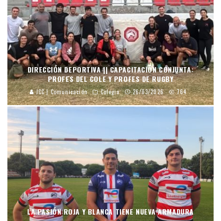
DIRECCIÓN DEPORTIVA || CAPACITACIÓN CONJUNTA:
PROFES DEL COLE Y PROFES DE RUGBY
JCC | Comunicación
Colegio
26/03/2026
764
LA PASIÓN ROJA Y BLANCA TIENE NUEVA ARMADURA