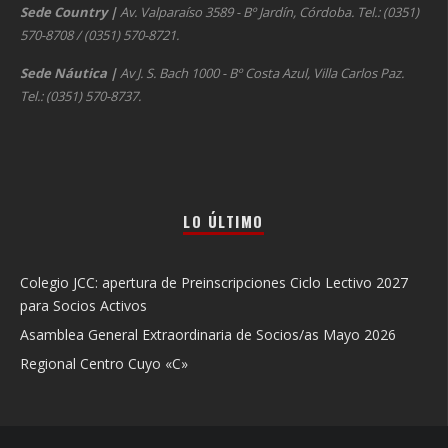
Sede Country
|
Av. Valparaíso 3589 - Bº Jardín, Córdoba. Tel.: (0351)
570-8708 / (0351) 570-8721.
Sede Náutica
|
Av J. S. Bach 1000 - Bº Costa Azul, Villa Carlos Paz.
Tel.: (0351) 570-8737.
LO ÚLTIMO
Colegio JCC: apertura de Preinscripciones Ciclo Lectivo 2027
para Socios Activos
Asamblea General Extraordinaria de Socios/as Mayo 2026
Regional Centro Cuyo «C»