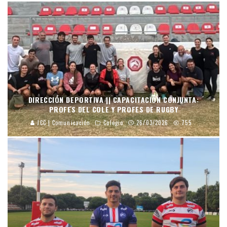
DIRECCIÓN DEPORTIVA || CAPACITACIÓN CONJUNTA:
PROFES DEL COLE Y PROFES DE RUGBY
JCC | Comunicación
Colegio
26/03/2026
755