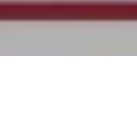
El fin de semana se disputó la primera edición del encuentro que
nuclea a los Jockey Club de diferentes puntos de la Argentina,
coronando a Jockey de Córdoba en Intermedia y a Jockey de
Salta en primera.
Los registros y la memoria de algunos sobrevivientes indican
que este torneo tuvo un antecedente allá, por el año 1987. Lo
cierto es que con los años el evento no prosperó y hubo que
esperar hasta el año pasado, en el marco del nacional de
clubes, cuando dirigentes de Jockey de Córdoba y de Rosario
empezaran a darle vida, al proponer la iniciativa.